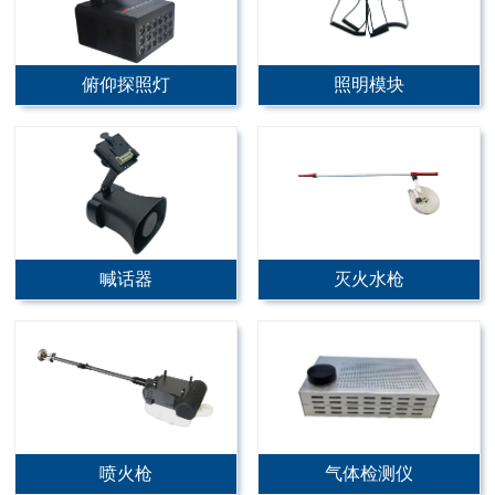
俯仰探照灯
照明模块
喊话器
灭火水枪
喷火枪
气体检测仪