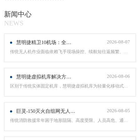
领域；同时慧明捷作为行业标准化建设的践行者和推动者，
新闻中心
多次参与了国家标准、行业标准的制定。
NEWS
2026-08-07
慧明捷精卫10机场：全自动无人化值守，打造全域自组网查打一体低空巡检新范式
传统无人机作业面临依赖飞手现场操控、续航短往返频繁、城市外山区/林区无公网信号失联、发现险情...
2026-08-06
慧明捷虚拟机库解决方案：机动补盲+远程智控，筑牢山林防火安全屏障
区别于传统实体固定机库，慧明捷虚拟机库为轻量化移动式作业方案，无需烦琐基建布设。当固定式机库...
2026-08-05
巨灵-150灭火自组网无人机重塑全域消防救援新格局，硬核空中救险！
传统消防救援常年困于地形阻隔、高度受限、人员高危、通信失联四大难题。当地面举高车鞭长莫及、护...